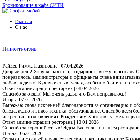
Бронирование в кафе СИТИ
Главная
О нас
Написать отзыв
Рейдер Римма Назиповна
| 07.04.2026
Добрый день! Хочу выразить благодарность всему персоналу О
понравилось, администраторы и официанты очень внимательные
любовь к детям. Кухня очень вкусная, особенно блинчики с мяс
Ответ администрации ресторана
| 08.04.2026
Спасибо за отзыв! Мы очень рады, что Вам понравилось!
Игорь
| 07.01.2026
Выражаю слова искренней благодарности за организацию и обсл
блюда, аудио и видео техника, обслуживание. Спасибо всем бо
искренние поздравления с Рождеством Христовым, желаю руково
Ответ администрации ресторана
| 13.01.2026
Спасибо за хороший отзыв! Ждем Вас снова в нашем ресторане
Ирина
| 06.01.2026
Отдыхали с семьей в рождественские праздники в отеле Колом