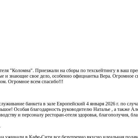
теля "Коломна". Приезжали на сборы по техскейтингу в ваш пре
 и знающие свое дело, особенно официантка Вера. Огромное сп
ом. Огромное всем спасибо!!!
уживание банкета в зале Европейский 4 января 2026 г. по случ
льшое! Особая благодарность руководителю Наталье , а также А
дству и персоналу ресторан-отеля здоровья, благополучия, благ
.
на,ужинали в Кафе-Сити,все безупречно вкусно,идеальная пода