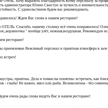
не Отель. Хочу выразить благодарность всему персоналу за про
ть администратора Юлию Свистун за чуткость и внимательность 
 стойкость. С удовольствием будем вас рекомендовать.
нравилось! Ждем Вас снова в нашем ресторане!
ан ОТЕЛЬ. Спасибо, нашему столику всё очень понравилось! Оли
е,,корзиночка " вообще улёт, нежная,воздушная. Рекомендую все
шем ресторане!
ны приемлемые Вежливый персонал и приятная атмосфера в зале
х встреч!
, шустры, приятны. Дела и помыслы понятны: встречать, как бл
- глыба! Не важно, мясо или рыба. Великолепны - без сомненья
будем очень рады снова видеть Вас в нашем ресторане!