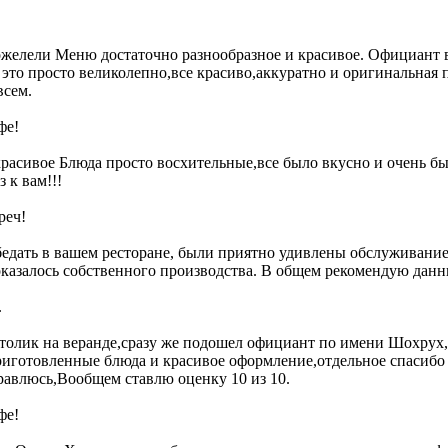
ожелели Меню достаточно разнообразное и красивое. Официант в
х, это просто великолепно,все красиво,аккуратно и оригинальная
всем.
фе!
 красивое Блюда просто восхительные,все было вкусно и очень б
 к вам!!!
реч!
едать в вашем ресторане, были приятно удивлены обслуживание
 оказалось собственного производства. В общем рекомендую дан
.
столик на веранде,сразу же подошел официант по имени Шохрух,
приготовленные блюда и красивое оформление,отдельное спасибо
равлюсь,Вообщем ставлю оценку 10 из 10.
фе!