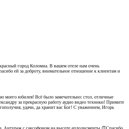
красный город Коломна. В вашем отеле нам очень
асибо ей за доброту, внимательное отношение к клиентам и
аю моего юбилея! Всё было замечательно: стол, отличные
лександру за прекрасную работу аудио видео техники! Примите
ополучия, удачи, да хранит вас Бог! С уважением, Игорь
ча. Антураж с саксофоном на высоте,аплодисменты 👏Спасибо