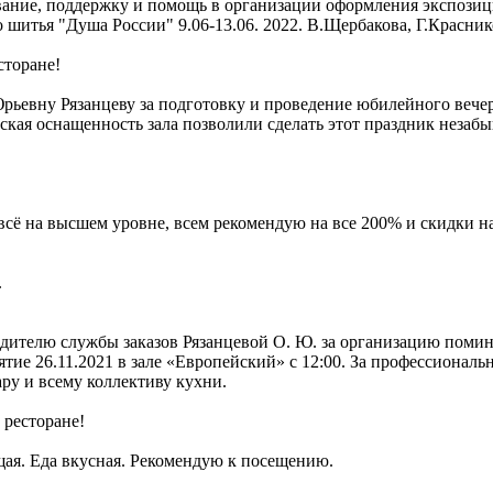
вание, поддержку и помощь в организации оформления экспозиц
шитья "Душа России" 9.06-13.06. 2022. В.Щербакова, Г.Красник
сторане!
Юрьевну Рязанцеву за подготовку и проведение юбилейного вече
ская оснащенность зала позволили сделать этот праздник незаб
 всё на высшем уровне, всем рекомендую на все 200% и скидки на
.
дителю службы заказов Рязанцевой О. Ю. за организацию помина
е 26.11.2021 в зале «Европейский» с 12:00. За профессиональ
ру и всему коллективу кухни.
 ресторане!
щая. Еда вкусная. Рекомендую к посещению.