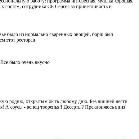
фессиональную работу: программа интересная, музыка хорошая,
к гостям, сотрудника СБ Сергея за приветливость и
вье было из нормально сваренных овощей, борщ был
м этот ресторан.
 Все было очень вкусно
изкую родню, открытым быть любому дню. Без лишней лести
! А соусы - венец творенья!! Десерты? Преклоняюсь вниз!