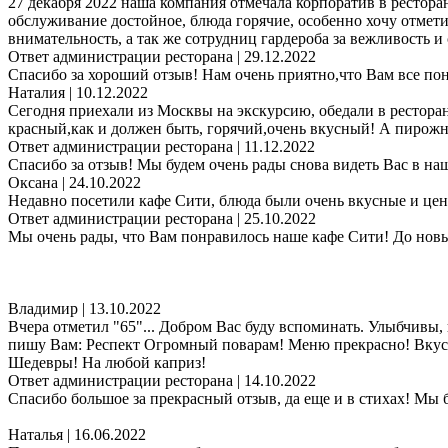
27 декабря 2022 наша компания отмечала корпоратив в рестора
обслуживание достойное, блюда горячие, особенно хочу отмети
внимательность, а так же сотрудниц гардероба за вежливость и
Ответ администрации ресторана
| 29.12.2022
Спасибо за хороший отзыв! Нам очень приятно,что Вам все по
Наталия
| 10.12.2022
Сегодня приехали из Москвы на экскурсию, обедали в рестор
красный,как и должен быть, горячий,очень вкусный! А пирожно
Ответ администрации ресторана
| 11.12.2022
Спасибо за отзыв! Мы будем очень рады снова видеть Вас в на
Оксана
| 24.10.2022
Недавно посетили кафе Сити, блюда были очень вкусные и це
Ответ администрации ресторана
| 25.10.2022
Мы очень рады, что Вам понравилось наше кафе Сити! До новы
Владимир
| 13.10.2022
Вчера отметил "65"... Добром Вас буду вспоминать. Улыбчивы
пишу Вам: Респект Огромный поварам! Меню прекрасно! Вкусов 
Шедевры! На любой каприз!
Ответ администрации ресторана
| 14.10.2022
Спасибо большое за прекрасный отзыв, да еще и в стихах! Мы 
Наталья
| 16.06.2022