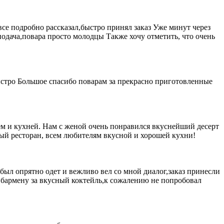
се подробно рассказал,быстро принял заказ Уже минут через
 подача,повара просто молодцы Также хочу отметить, что очень
ыстро Большое спасибо поварам за прекрасно приготовленные
м и кухней. Нам с женой очень понравился вкуснейший десерт
ный ресторан, всем любителям вкусной и хорошей кухни!
был опрятно одет и вежливо вел со мной диалог,заказ принесли
 бармену за вкусный коктейль,к сожалению не попробовал