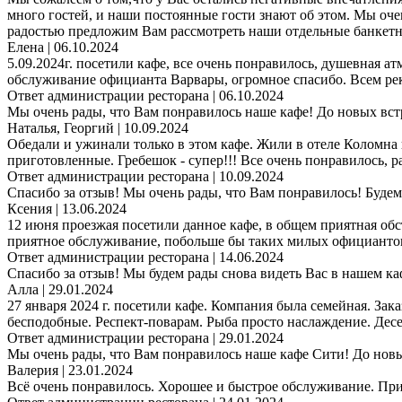
много гостей, и наши постоянные гости знают об этом. Мы очен
радостью предложим Вам рассмотреть наши отдельные банкетные 
Елена
| 06.10.2024
5.09.2024г. посетили кафе, все очень понравилось, душевная 
обслуживание официанта Варвары, огромное спасибо. Всем рек
Ответ администрации ресторана
| 06.10.2024
Мы очень рады, что Вам понравилось наше кафе! До новых вст
Наталья, Георгий
| 10.09.2024
Обедали и ужинали только в этом кафе. Жили в отеле Коломна и
приготовленные. Гребешок - супер!!! Все очень понравилось, р
Ответ администрации ресторана
| 10.09.2024
Спасибо за отзыв! Мы очень рады, что Вам понравилось! Будем
Ксения
| 13.06.2024
12 июня проезжая посетили данное кафе, в общем приятная обст
приятное обслуживание, побольше бы таких милых официантов
Ответ администрации ресторана
| 14.06.2024
Спасибо за отзыв! Мы будем рады снова видеть Вас в нашем ка
Алла
| 29.01.2024
27 января 2024 г. посетили кафе. Компания была семейная. З
бесподобные. Респект-поварам. Рыба просто наслаждение. Десе
Ответ администрации ресторана
| 29.01.2024
Мы очень рады, что Вам понравилось наше кафе Сити! До новы
Валерия
| 23.01.2024
Всё очень понравилось. Хорошее и быстрое обслуживание. Прия