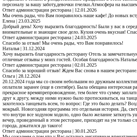
персоналу за вашу заботу,девочки пчелки.Атмосфера на высше
Ответ администрации ресторана
| 12.01.2026
Мы очень рады, что Вам понравилось наше кафе! До новых вст
Елена
| 23.03.2025
Добрый день! Хочу выразить благодарность! Были у вас в сере
внимательные и знающие свое дело. Кухня очень вкусная! Спа
Ответ администрации ресторана
| 24.03.2025
Спасибо за отзыв! Мы очень рады, что Вам понравилось!
Наталья
| 31.12.2024
Хочу выразить благодарность ресторану Отель за замечательн
отличные отзывы у моих гостей. Особая благодарность Наталье
Ответ администрации ресторана
| 02.01.2025
Спасибо за хороший отзыв! Ждем Вас снова в нашем ресторане
Ольга
| 28.12.2024
20.12.2024 года мы со своим небольшим но дружным коллекти
оплатили заранее (еще в сентябре). Была обещана интересная р
прекрасное времяпрепровождение, тем более что сумму заплати
друг к другу, между ними нужно было протискиваться, на танцп
захотелось танцевать всем, то вопрос: Где это было делать? Во
мокрый. Новогодняя программа это отдельная история. Да, свет
что внутри все ходуном ходило, одно было желание заткнуть уши
вечер, проведенный в этом ресторане, приходят на ум только с
города, докатился до такого!
Ответ администрации ресторана
| 30.01.2025
Мы сожалеем о том,что у Вас остались негативные впечатлени