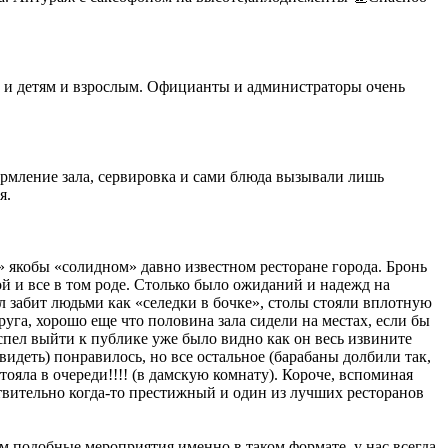
сь и детям и взрослым. Официанты и администраторы очень
ормление зала, сервировка и сами блюда вызывали лишь
я.
 якобы «солидном» давно известном ресторане города. Бронь
ой и все в том роде. Столько было ожиданий и надежд на
 забит людьми как «селедки в бочке», столы стояли вплотную
руга, хорошо еще что половина зала сидели на местах, если бы
 успел выйти к публике уже было видно как он весь извините
видеть) понравилось, но все остальное (барабаны долбили так,
стояла в очереди!!!! (в дамскую комнату). Короче, вспоминая
йствительно когда-то престижный и один из лучших ресторанов
 подобные мероприятия именно в таком формате, у нас всегда