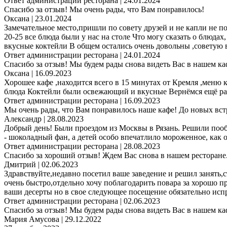
Ответ администрации ресторана
| 24.01.2024
Спасибо за отзыв! Мы очень рады, что Вам понравилось!
Оксана
| 23.01.2024
Замечательное место,пришли по совету друзей и не капли не п
20-25 все блюда были у нас на столе Что могу сказать о блюда
вкусные коктейли В общем остались очень довольны ,советую 
Ответ администрации ресторана
| 24.01.2024
Спасибо за отзыв! Мы будем рады снова видеть Вас в нашем ка
Оксана
| 16.09.2023
Хорошее кафе ,находится всего в 15 минутах от Кремля ,меню
блюда Коктейли были освежающий и вкусные Вернёмся ещё раз
Ответ администрации ресторана
| 16.09.2023
Мы очень рады, что Вам понравилось наше кафе! До новых вст
Александр
| 28.08.2023
Добрый день! Были проездом из Москвы в Рязань. Решили пооб
- шоколадный фан, а детей особо впечатлило мороженное, как
Ответ администрации ресторана
| 28.08.2023
Спасибо за хороший отзыв! Ждем Вас снова в нашем ресторане
Дмитрий
| 02.06.2023
Здравствуйте,недавно посетил ваше заведение и решил занять,
очень быстро,отдельно хочу поблагодарить повара за хорошо 
ваши десерты но в свое следующее посещение обязательно исп
Ответ администрации ресторана
| 02.06.2023
Спасибо за отзыв! Мы будем рады снова видеть Вас в нашем ка
Мария Амусова
| 29.12.2022