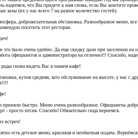
ь надеемся, что Вы придете к нам снова, если Вы захотите пров
залы (их у нас всего 7 на разное количество гостей).
атмосфера, доброжелательная обстановка. Разнообразное меню, в
омендую посетить этот ресторан.
реч!
 это было очень удобно. Да еще скидку дали при заселении на о
абота официантов и администратора на отлично!!! Спасибо, наде
 рады снова видеть Вас в нашем кафе!
ановка, кухня средняя, зато обслуживание на высоте, у нас с др
!!!!
фе!
аказ приняли быстро. Меню очень разнообразное. Официанты добр
рт - просто песня. Спасибо! Обязательно сюда вернемся.
х встреч!
тно есть детское меню, красивая и необычная подача. Вернёмся