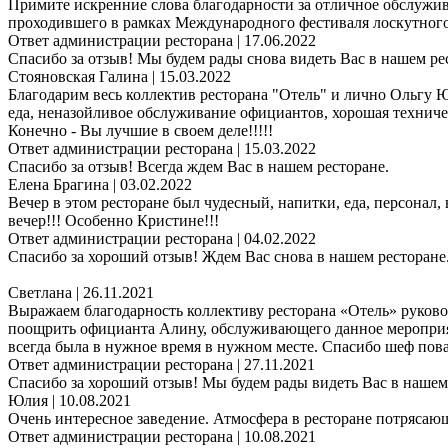
Примите искренние слова благодарности за отличное обслужи
проходившего в рамках Международного фестиваля лоскутного 
Ответ администрации ресторана
| 17.06.2022
Спасибо за отзыв! Мы будем рады снова видеть Вас в нашем ре
Стояновская Галина
| 15.03.2022
Благодарим весь коллектив ресторана "Отель" и лично Ольгу 
еда, неназойливое обслуживание официантов, хорошая техниче
Конечно - Вы лучшие в своем деле!!!!!
Ответ администрации ресторана
| 15.03.2022
Спасибо за отзыв! Всегда ждем Вас в нашем ресторане.
Елена Брагина
| 03.02.2022
Вечер в этом ресторане был чудесный, напитки, еда, персонал,
вечер!!! Особенно Кристине!!!
Ответ администрации ресторана
| 04.02.2022
Спасибо за хороший отзыв! Ждем Вас снова в нашем ресторане
Светлана
| 26.11.2021
Выражаем благодарность коллективу ресторана «Отель» руково
поощрить официанта Алину, обслуживающего данное мероприяти
всегда была в нужное время в нужном месте. Спасибо шеф пова
Ответ администрации ресторана
| 27.11.2021
Спасибо за хороший отзыв! Мы будем рады видеть Вас в нашем
Юлия
| 10.08.2021
Очень интересное заведение. Атмосфера в ресторане потрясаю
Ответ администрации ресторана
| 10.08.2021