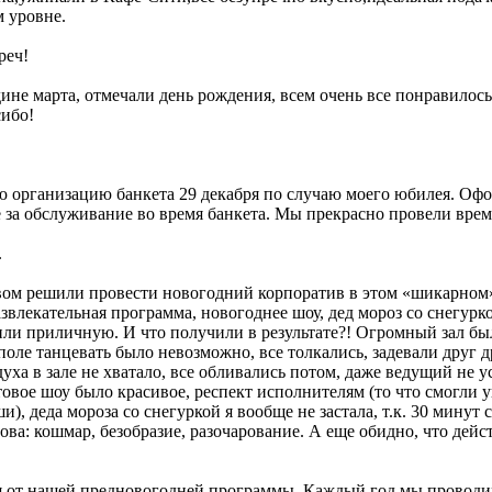
м уровне.
реч!
дине марта, отмечали день рождения, всем очень все понравило
сибо!
ую организацию банкета 29 декабря по случаю моего юбилея. Оф
 за обслуживание во время банкета. Мы прекрасно провели врем
.
вом решили провести новогодний корпоратив в этом «шикарном»
азвлекательная программа, новогоднее шоу, дед мороз со снегурк
ли приличную. И что получили в результате?! Огромный зал был
оле танцевать было невозможно, все толкались, задевали друг д
здуха в зале не хватало, все обливались потом, даже ведущий не
овое шоу было красивое, респект исполнителям (то что смогли у
), деда мороза со снегуркой я вообще не застала, т.к. 30 минут 
лова: кошмар, безобразие, разочарование. А еще обидно, что де
я от нашей предновогодней программы. Каждый год мы проводим