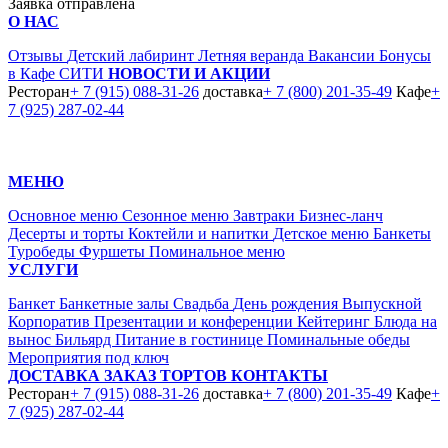
Заявка отправлена
О НАС
Отзывы
Детский лабиринт
Летняя веранда
Вакансии
Бонусы
в Кафе СИТИ
НОВОСТИ И АКЦИИ
Ресторан
+ 7 (915) 088-31-26
доставка
+ 7 (800) 201-35-49
Кафе
+
7 (925) 287-02-44
МЕНЮ
Основное меню
Сезонное меню
Завтраки
Бизнес-ланч
Десерты и торты
Коктейли и напитки
Детское меню
Банкеты
Туробеды
Фуршеты
Поминальное меню
УСЛУГИ
Банкет
Банкетные залы
Свадьба
День рождения
Выпускной
Корпоратив
Презентации и конференции
Кейтеринг
Блюда на
вынос
Бильярд
Питание в гостинице
Поминальные обеды
Мероприятия под ключ
ДОСТАВКА
ЗАКАЗ ТОРТОВ
КОНТАКТЫ
Ресторан
+ 7 (915) 088-31-26
доставка
+ 7 (800) 201-35-49
Кафе
+
7 (925) 287-02-44