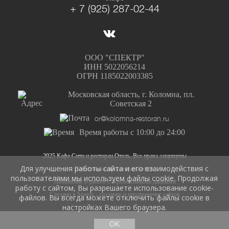
+ 7 (925) 287-02-44
ООО "СПЕКТР"
ИНН 5022056214
ОГРН 1185022003385
Московская область, г. Коломна, пл.
Советская 2
or@kolomna-restoran.ru
Время работы с 10:00 до 24:00
2025 Кафе Сити и ресторан Отель. Все права защищены
Для улучшения работы сайта и его взаимодействия с
Политика конфиденциальности
пользователями мы используем файлы cookie. Продолжая
Положение о работе с персональными данными
работу с сайтом, Вы разрешаете использование cookie-
Сделано в Snapix - создание и продвижение сайтов
файлов. Вы всегда можете отключить файлы cookie в
настройках Вашего браузера.
OK